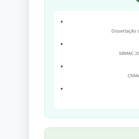
Dissertação 
SBMAC 201
CNMAC