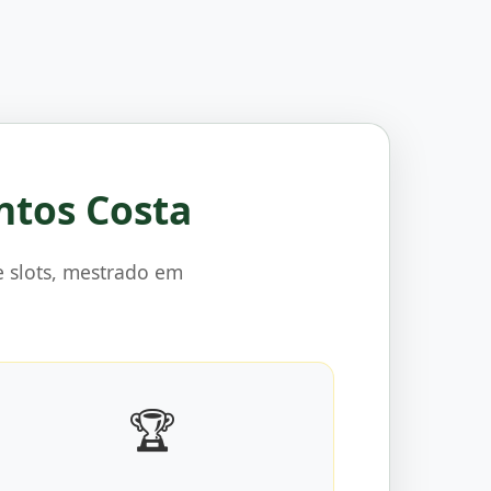
antos Costa
e slots, mestrado em
🏆