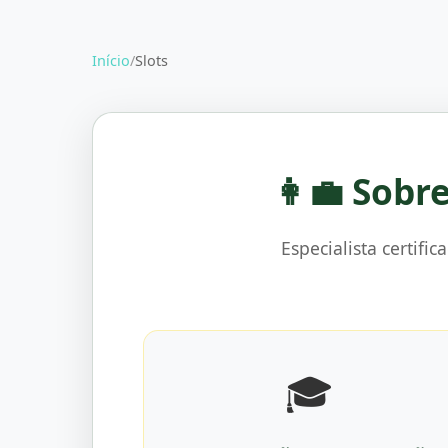
Início
/
Slots
👩‍💼 Sobr
Especialista certif
🎓