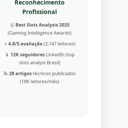
Reconhecimento
Profissional
🥇
Best Slots Analysis 2025
(Gaming Intelligence Awards)
⭐
4.8/5 avaliação
(2,147 leitores)
📱
12K seguidores
LinkedIn (top
slots analyst Brasil)
📝
28 artigos
técnicos publicados
(18K leitores/mês)