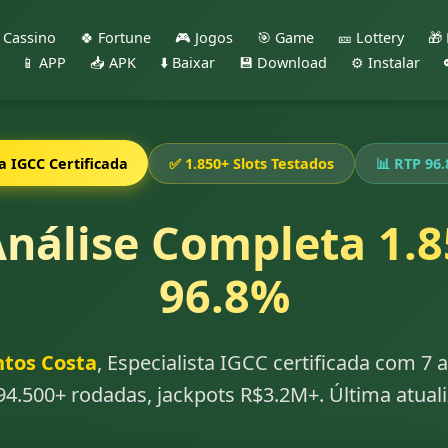
 Cassino
🍀 Fortune
🎮 Jogos
🎯 Game
🎫 Lottery
🎁
📱 APP
📥 APK
⬇️ Baixar
💾 Download
⚙️ Instalar
ta IGCC Certificada
✅ 1.850+ Slots Testados
📊 RTP 96
Análise Completa 1.
96.8%
tos Costa
, Especialista IGCC certificada com 7 
94.500+ rodadas, jackpots R$3.2M+. Última atual