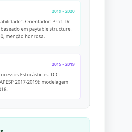
2019 - 2020
abilidade". Orientador: Prof. Dr.
 baseado em paytable structure.
10, menção honrosa.
2015 - 2019
Processos Estocásticos. TCC:
a (FAPESP 2017-2019): modelagem
018.
os