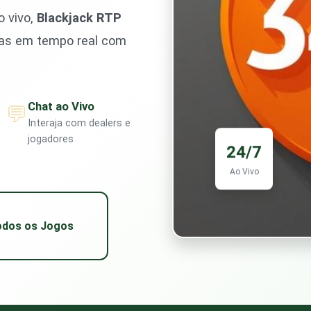
o vivo,
Blackjack RTP
stas em tempo real com
Chat ao Vivo
💬
Interaja com dealers e
jogadores
24/7
Ao Vivo
odos os Jogos