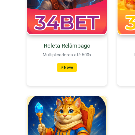
Roleta Relâmpago
Multiplicadores até 500x
⚡ Novo