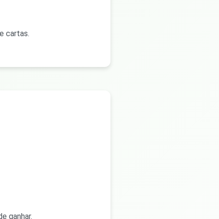
e cartas.
e ganhar.