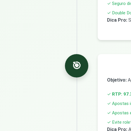
✓ Seguro di
✓ Double Do
Dica Pro:
S
🎯
Objetivo:
Ap
✓
RTP: 97
✓ Apostas i
✓ Apostas e
✓ Evite role
Dica Pro:
A