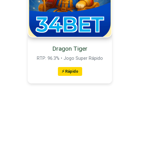
Dragon Tiger
RTP: 96.3% • Jogo Super Rápido
⚡ Rápido