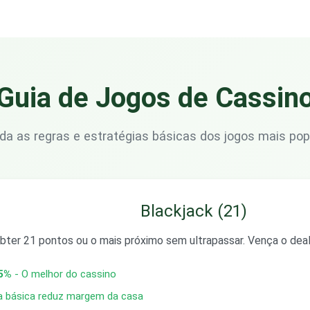
Guia de Jogos de Cassin
da as regras e estratégias básicas dos jogos mais pop
Blackjack (21)
ter 21 pontos ou o mais próximo sem ultrapassar. Vença o deal
.5%
- O melhor do cassino
a básica reduz margem da casa