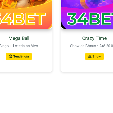
Mega Ball
Crazy Time
Bingo + Loteria ao Vivo
Show de Bônus • Até 20.
🏆 Tendência
🎪 Show