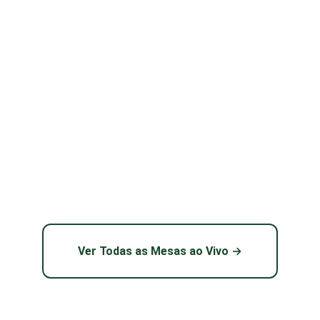
Ver Todas as Mesas ao Vivo →