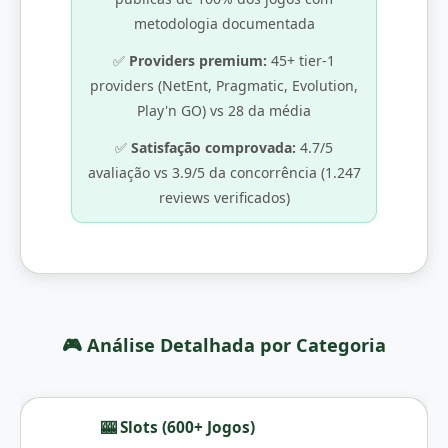
metodologia documentada
✅
Providers premium:
45+ tier-1
providers (NetEnt, Pragmatic, Evolution,
Play'n GO) vs 28 da média
✅
Satisfação comprovada:
4.7/5
avaliação vs 3.9/5 da concorrência (1.247
reviews verificados)
🎮 Análise Detalhada por Categoria
🎰 Slots (600+ Jogos)