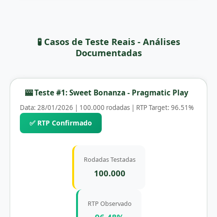
🧪 Casos de Teste Reais - Análises
Documentadas
🎰 Teste #1: Sweet Bonanza - Pragmatic Play
Data: 28/01/2026 | 100.000 rodadas | RTP Target: 96.51%
✅ RTP Confirmado
Rodadas Testadas
100.000
RTP Observado