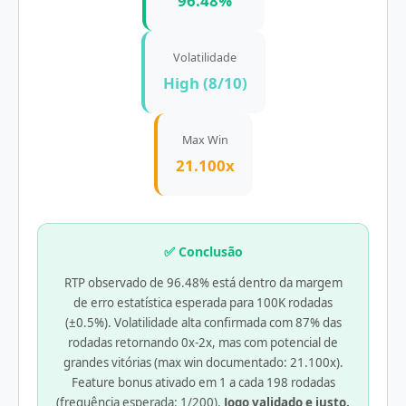
96.48%
Volatilidade
High (8/10)
Max Win
21.100x
✅ Conclusão
RTP observado de 96.48% está dentro da margem
de erro estatística esperada para 100K rodadas
(±0.5%). Volatilidade alta confirmada com 87% das
rodadas retornando 0x-2x, mas com potencial de
grandes vitórias (max win documentado: 21.100x).
Feature bonus ativado em 1 a cada 198 rodadas
(frequência esperada: 1/200).
Jogo validado e justo.