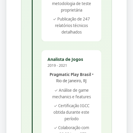
metodologia de teste
proprietária
✓ Publicação de 247
relatórios técnicos
detalhados
Analista de Jogos
2019 - 2021
Pragmatic Play Brasil
•
Rio de Janeiro, RJ
✓ Análise de game
mechanics e features
✓ Certificação IGCC
obtida durante este
período
✓ Colaboração com