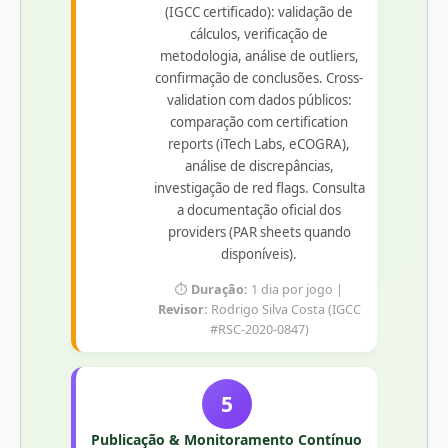
(IGCC certificado): validação de
cálculos, verificação de
metodologia, análise de outliers,
confirmação de conclusões. Cross-
validation com dados públicos:
comparação com certification
reports (iTech Labs, eCOGRA),
análise de discrepâncias,
investigação de red flags. Consulta
a documentação oficial dos
providers (PAR sheets quando
disponíveis).
⏱️
Duração:
1 dia por jogo |
Revisor:
Rodrigo Silva Costa (IGCC
#RSC-2020-0847)
5
Publicação & Monitoramento Contínuo