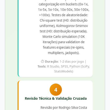
categorização em buckets (0x-1x,
1x-5x, 5x-10x, 10x-50x, 50x-100x,
>100x). Testes de aleatoriedade:
Chi-square test (H0: distribuição
uniforme), Kolmogorov-Smirnov
test (H0: distribuição esperada).
Monte Carlo simulation (10K
iterações) para validation de
features especiais (re-spins,
multipliers, jackpots).
⏱️
Duração:
1-2 dias por jogo |
Tools:
R Studio, SPSS, Python (SciPy,
StatsModels)
4
Revisão Técnica & Validação Cruzada
Revisão por Rodrigo Silva Costa