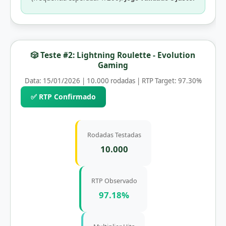
🎲 Teste #2: Lightning Roulette - Evolution
Gaming
Data: 15/01/2026 | 10.000 rodadas | RTP Target: 97.30%
✅ RTP Confirmado
Rodadas Testadas
10.000
RTP Observado
97.18%