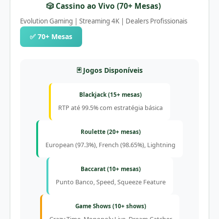
🎲 Cassino ao Vivo (70+ Mesas)
Evolution Gaming | Streaming 4K | Dealers Profissionais
✅ 70+ Mesas
🃏 Jogos Disponíveis
Blackjack (15+ mesas)
RTP até 99.5% com estratégia básica
Roulette (20+ mesas)
European (97.3%), French (98.65%), Lightning
Baccarat (10+ mesas)
Punto Banco, Speed, Squeeze Feature
Game Shows (10+ shows)