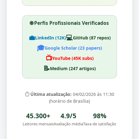
🌐 Perfis Profissionais Verificados
💼
💻
LinkedIn (12K)
GitHub (87 repos)
🎓
Google Scholar (23 papers)
📺
YouTube (45K subs)
📝
Medium (247 artigos)
⏱️
Última atualização:
04/02/2026 às 11:30
(horário de Brasília)
45.300+
4.9/5
98%
Leitores mensais
Avaliação média
Taxa de satisfação