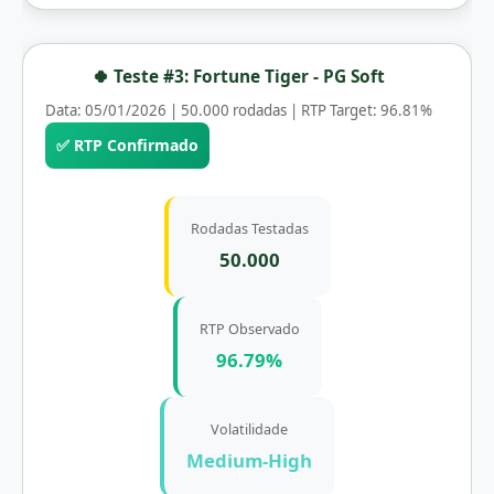
🍀 Teste #3: Fortune Tiger - PG Soft
Data: 05/01/2026 | 50.000 rodadas | RTP Target: 96.81%
✅ RTP Confirmado
Rodadas Testadas
50.000
RTP Observado
96.79%
Volatilidade
Medium-High